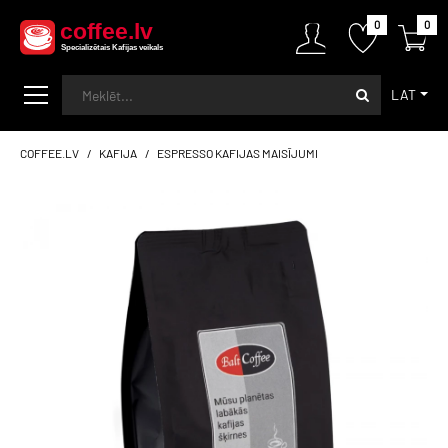
0
0
LAT
COFFEE.LV
KAFIJA
ESPRESSO KAFIJAS MAISĪJUMI