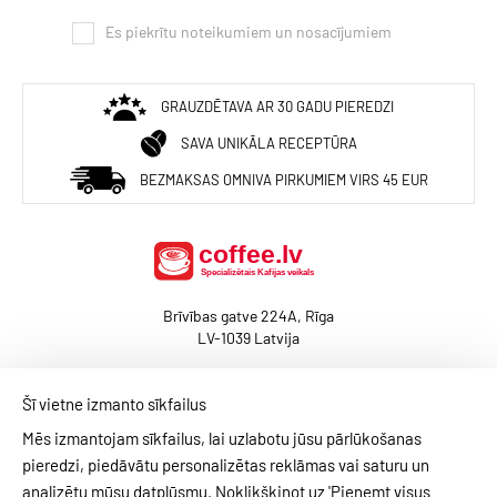
Es piekrītu noteikumiem un nosacījumiem
GRAUZDĒTAVA AR 30 GADU PIEREDZI
SAVA UNIKĀLA RECEPTŪRA
BEZMAKSAS OMNIVA PIRKUMIEM VIRS 45 EUR
Brīvības gatve 224A, Rīga
LV-1039 Latvija
(+371) 29462010
Šī vietne izmanto sīkfailus
baltcoffee@coffee.lv
Mēs izmantojam sīkfailus, lai uzlabotu jūsu pārlūkošanas
pieredzi, piedāvātu personalizētas reklāmas vai saturu un
analizētu mūsu datplūsmu. Noklikšķinot uz 'Pieņemt visus