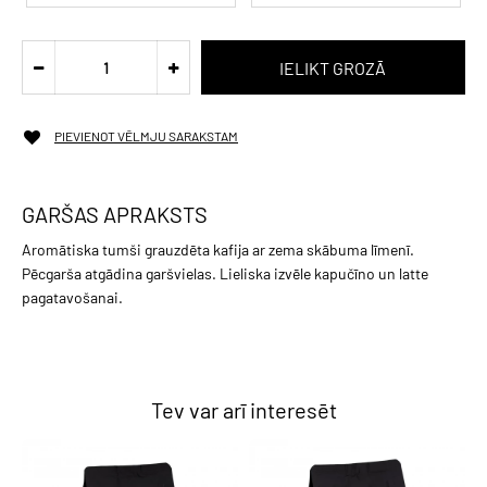
PIEVIENOT VĒLMJU SARAKSTAM
GARŠAS APRAKSTS
Aromātiska tumši grauzdēta kafija ar zema skābuma līmenī.
Pēcgarša atgādina garšvielas. Lieliska izvēle kapučīno un latte
pagatavošanai.
Tev var arī interesēt