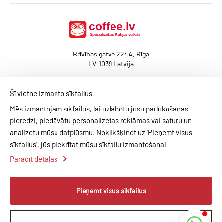
Brīvības gatve 224A, Rīga
LV-1039 Latvija
(+371) 29462010
Šī vietne izmanto sīkfailus
baltcoffee@coffee.lv
Mēs izmantojam sīkfailus, lai uzlabotu jūsu pārlūkošanas
pieredzi, piedāvātu personalizētas reklāmas vai saturu un
analizētu mūsu datplūsmu. Noklikšķinot uz 'Pieņemt visus
BLOGS
KONTAKTI
MAKSĀJUMU METODES
sīkfailus', jūs piekrītat mūsu sīkfailu izmantošanai.
PIEGĀDES INFO
PRIVĀTUMA POLITIKA
NOTEIKUMI
Parādīt detaļas
PROFILS
Pieņemt visus sīkfailus