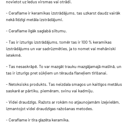
novietot uz ledus virsmas vai otrādi.
- Ceraflame ir keramikas izstrādājums, tas uzkarst daudz vairāk
nekā līdzīgi metāla izstrādājumi.
- Ceraflame ilgāk saglabā siltumu.
- Tas ir izturīgs izstrādājums, tomēr tas ir 100 % keramikas
izstrādājums un var sadrūzmēties, ja to nomet vai mehāniski
ietekmē.
- Tas nesaskrāpē. To var mazgāt trauku mazgājamajā mašīnā, un
tas ir izturīgs pret sūkļiem un tērauda flaneļiem tīrīšanai.
- Netoksisks produkts. Tas neizdala smagos un kaitīgos metālus
saskarē ar pārtiku, piemēram, svinu vai kadmiju.
- Videi draudzīgs. Ražots ar rokām no atjaunojamām izejvielām,
izmantojot videi draudzīgas ražošanas metodes.
- Ceraflame ir tīra glazēta keramika.