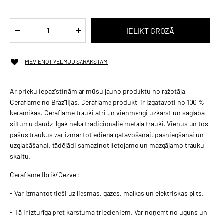
PIEVIENOT VĒLMJU SARAKSTAM
Ar prieku iepazīstinām ar mūsu jauno produktu no ražotāja
Ceraflame no Brazīlijas. Ceraflame produkti ir izgatavoti no 100 %
keramikas. Ceraflame trauki ātri un vienmērīgi uzkarst un saglabā
siltumu daudz ilgāk nekā tradicionālie metāla trauki. Vienus un tos
pašus traukus var izmantot ēdiena gatavošanai, pasniegšanai un
uzglabāšanai, tādējādi samazinot lietojamo un mazgājamo trauku
skaitu.
Ceraflame Ibrik/Cezve
:
- Var izmantot tieši uz liesmas, gāzes, malkas un elektriskās plīts.
- Tā ir izturīga pret karstuma triecieniem. Var noņemt no uguns un