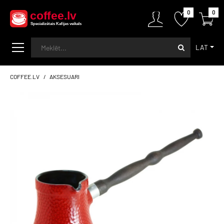
0
0
LAT
COFFEE.LV
AKSESUARI