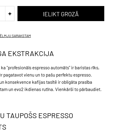
VĒLMJU SARAKSTAM
GA EKSTRAKCIJA
a "profesionāls espresso automāts" ir baristas rīks,
ēr pagatavot vienu un to pašu perfektu espresso.
n konsekvence kafijas tasītē ir obligāta prasība
tam un evo2 ikdienas rutīna. Vienkārši to pārbaudiet.
U TAUPOŠS ESPRESSO
TS