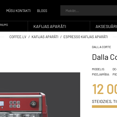
MŪSU KONTAKTI
BLOGS
UNUMS
KAFIJAS APARĀTI
AKSESUĀRI
COFFEE.LV
KAFIJAS APARĀTI
ESPRESSO KAFIJAS APARĀTI
DALLA CORTE
Dalla C
MODELIS:
DC
PIEEJAMĪBA:
PI
12 0
STEIDZIES, TI