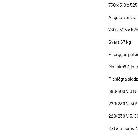
730 x 510 x 52
Augstā versija
730 x 525 x 52
Svars 67 kg
Enerģijas patē
Maksimālā jau
Pieslēgtā slod
380/400 V 3 N 
220/230 V, 50/
220/230 V 3, 5
Katla tilpums 7,