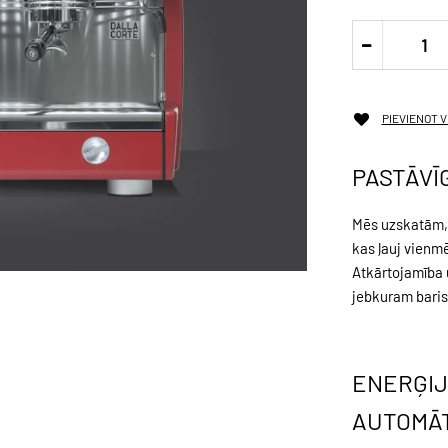
PIEVIENOT 
PASTĀVĪ
Mēs uzskatām, k
kas ļauj vienm
Atkārtojamība u
jebkuram baris
ENERĢIJ
AUTOMĀ