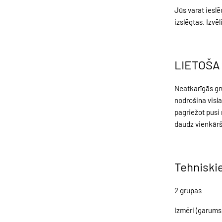
Jūs varat ieslē
izslēgtas. Izvē
LIETOŠA
Neatkarīgās gru
nodrošina vislab
pagriežot pusi 
daudz vienkārš
Tehniski
2 grupas
Izmēri (garums