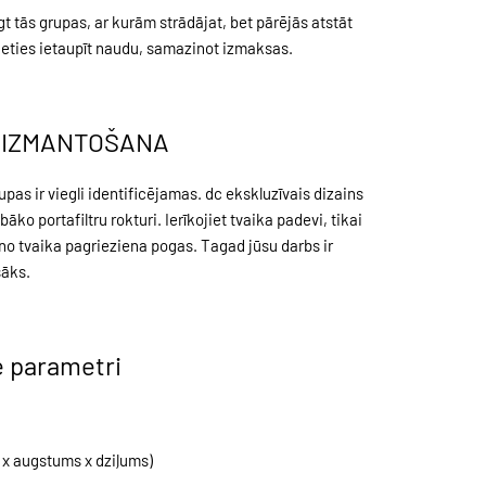
gt tās grupas, ar kurām strādājat, bet pārējās atstāt
lieties ietaupīt naudu, samazinot izmaksas.
 IZMANTOŠANA
pas ir viegli identificējamas. dc ekskluzīvais dizains
āko portafiltru rokturi. Ierīkojiet tvaika padevi, tikai
no tvaika pagrieziena pogas. Tagad jūsu darbs ir
āks.
e parametri
 x augstums x dziļums)