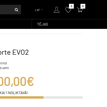
0
0
LAT
TĒJAS
orte EVO2
-EVO2
EEJAMS
00,00€
KAI 1 NOLIKTAVĀ!