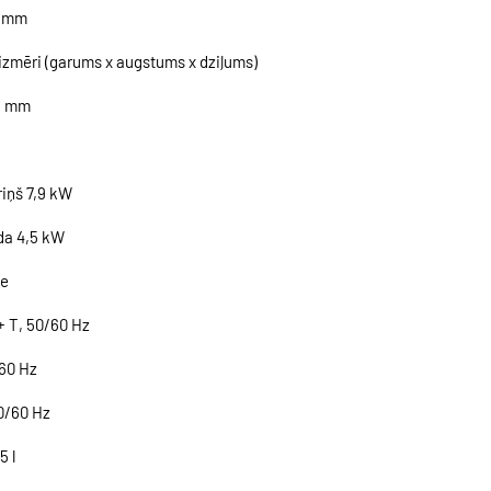
5 mm
 izmēri (garums x augstums x dziļums)
5 mm
riņš 7,9 kW
da 4,5 kW
ze
+ T, 50/60 Hz
60 Hz
0/60 Hz
5 l