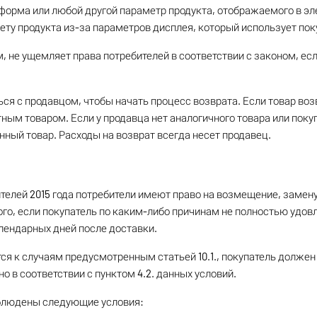
 форма или любой другой параметр продукта, отображаемого в элек
ету продукта из-за параметров дисплея, который использует пок
, не ущемляет права потребителей в соответствии с законом, есл
ься с продавцом, чтобы начать процесс возврата. Если товар во
ным товаром. Если у продавца нет аналогичного товара или поку
нный товар. Расходы на возврат всегда несет продавец.
бителей 2015 года потребители имеют право на возмещение, замен
ого, если покупатель по каким-либо причинам не полностью удов
алендарных дней после доставки.
ятся к случаям предусмотренным статьей 10.1., покупатель долже
о в соответствии с пунктом 4.2. данных условий.
облюдены следующие условия: