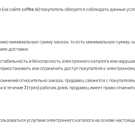
(на сайте coffee.lv) покупатель обязуется соблюдать данные усл
ению минимальную сумму заказа, то есть минимальную сумму, на
виях доставки.
у стабильность и безопасность электронного каталога или наруша
приостановить или ограничить доступ покупателя к электронному
сомнений относительно заказа, продавец свяжется с покупател
м в течение 3 (трех) рабочих дней, продавец имеет право отмени
ользоваться услугами электронного каталога на основе настоящи