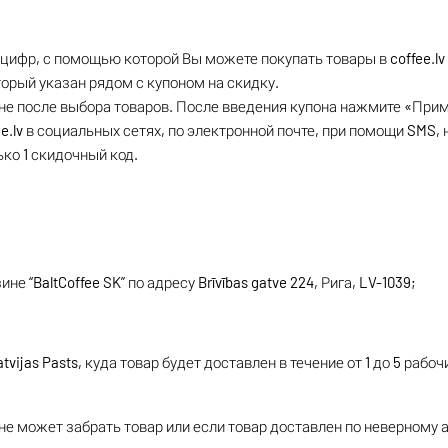
цифр, с помощью которой Вы можете покупать товары в coffee.lv
торый указан рядом с купоном на скидку.
не после выбора товаров. После введения купона нажмите «Прим
.lv в социальных сетях, по электронной почте, при помощи SMS, на
ко 1 скидочный код.
 “BaltCoffee SK” по адресу Brīvības gatve 224, Рига, LV-1039;
ijas Pasts, куда товар будет доставлен в течение от 1 до 5 рабо
) не может забрать товар или если товар доставлен по неверному 