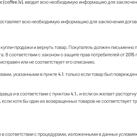
ге (coffee.lv), вводит всю необходимую информацию для заключе
едоставляет всю необходимую информацию для заключения догов
а купли-продажи и вернуть товар. Покупатель должен письменно 
а. В соответствии с законом о защите прав потребителей от 2015
исправен или не соответствует его описанию.
ами, указанными в пункте 4.1. только если товар был поврежден
одавца и в соответствии с пунктом 4.1., и если он желает растор
 если хотя бы один из возвращенных товаров не соответствует тр
его в соответствии с процедурами, изложенными в данных услови