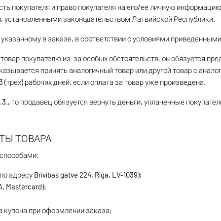
ть покупателя и право покупателя на его/ее личную информаци
и, установленными законодательством Латвийской Республики.
, указанному в заказе, в соответствии с условиями приведенными 
 товар покупателю из-за особых обстоятельств, он обязуется пр
тказывается принять аналогичный товар или другой товар с анал
 (трех) рабочих дней, если оплата за товар уже произведена.
4.3., то продавец обязуется вернуть деньги, уплаченные покупате
АТЫ ТОВАРА
 способами:
 адресу Brīvības gatve 224, Rīga, LV-1039);
, Mastercard);
а купона при оформлении заказа;