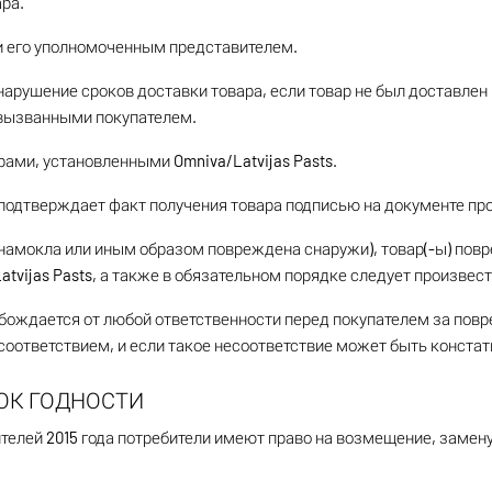
ара.
ли его уполномоченным представителем.
 нарушение сроков доставки товара, если товар не был доставлен
, вызванными покупателем.
ами, установленными Omniva/Latvijas Pasts.
ь подтверждает факт получения товара подписью на документе пр
 намокла или иным образом повреждена снаружи), товар(-ы) повр
atvijas Pasts, а также в обязательном порядке следует произве
вобождается от любой ответственности перед покупателем за пов
оответствием, и если такое несоответствие может быть констат
РОК ГОДНОСТИ
бителей 2015 года потребители имеют право на возмещение, заме